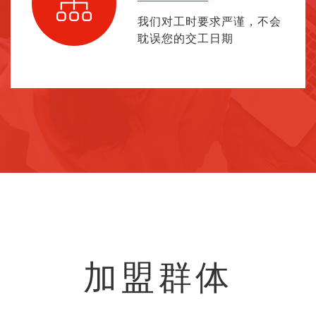
我们对工时要求严谨，不会
耽误您的交工日期
加盟群体