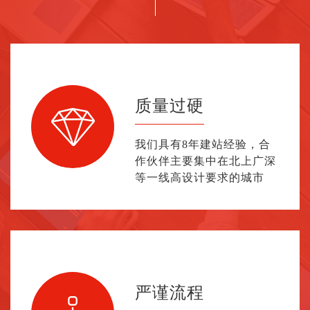
质量过硬
我们具有8年建站经验，合
作伙伴主要集中在北上广深
等一线高设计要求的城市
严谨流程