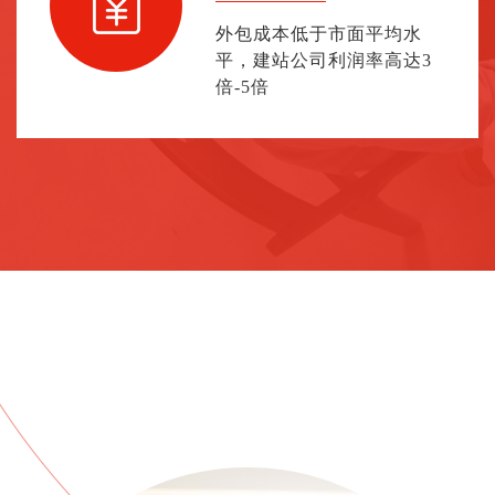
外包成本低于市面平均水
平，建站公司利润率高达3
倍-5倍