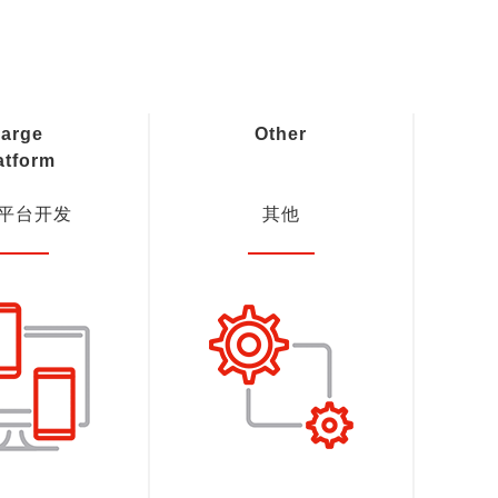
arge
Other
atform
平台开发
其他