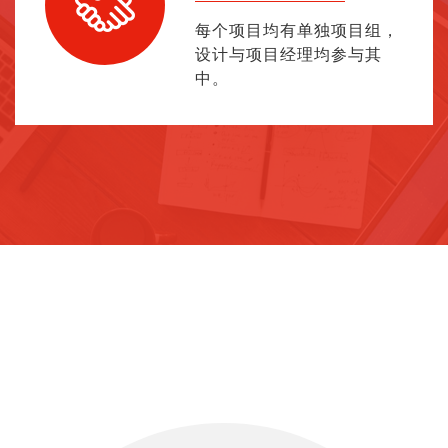
每个项目均有单独项目组，
设计与项目经理均参与其
中。